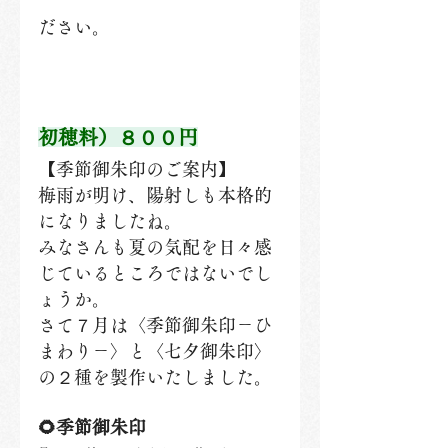
ださい。
初穂料）８００円
【季節御朱印のご案内】
梅雨が明け、陽射しも本格的
になりましたね。
みなさんも夏の気配を日々感
じているところではないでし
ょうか。
さて７月は〈季節御朱印－ひ
まわり－〉と〈七夕御朱印〉
の２種を製作いたしました。
🌻季節御朱印