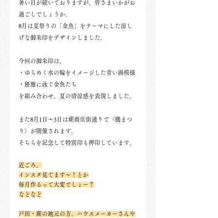
暑い日が続いておりますが、皆さまいかがお
過ごしでしょうか。
8月は夏祭りの「金魚」をテーマにした涼し
げな御朱印をデザインしました。
今回の御朱印は、
・ゆらめく水の輪をイメージした青い渦模様
・優雅に泳ぐ金魚たち
を組み合わせ、夏の清涼感を表現しました。
また8月1日～3日は蕨商店街通りで〈機まつ
り〉が開催されます。
そちらを記念して特別印も押印しています。
近ごろ、
インスタ見てます～！とか
毎月作るって大変でしょー？
などなど
戸田・蕨の地元の方、ハウスメーカーさんや