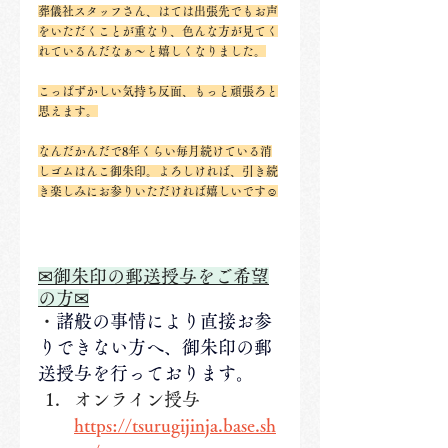
葬儀社スタッフさん、はては出張先でもお声
をいただくことが重なり、色んな方が見てく
れているんだなぁ～と嬉しくなりました。
こっぱずかしい気持ち反面、もっと頑張ろと
思えます。
なんだかんだで8年くらい毎月続けている消
しゴムはんこ御朱印。よろしければ、引き続
き楽しみにお参りいただければ嬉しいです☺
✉御朱印の郵送授与をご希望
の方✉
・
諸般の事情により直接お参
りできない方へ、御朱印の郵
送授与を行っております。
オンライン授与　
https://tsurugijinja.base.sh