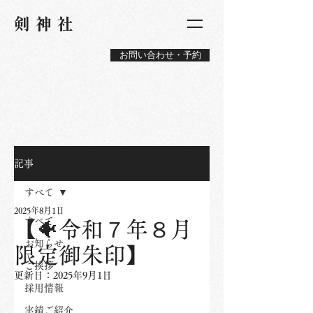
​剣神社
お問い合わせ・予約
記事
すべて
2025年8月1日
すべて
【🐠令和７年８月
お知らせ
限定御朱印】
ご挨拶
更新日：
2025年9月1日
採用情報
実績ご紹介