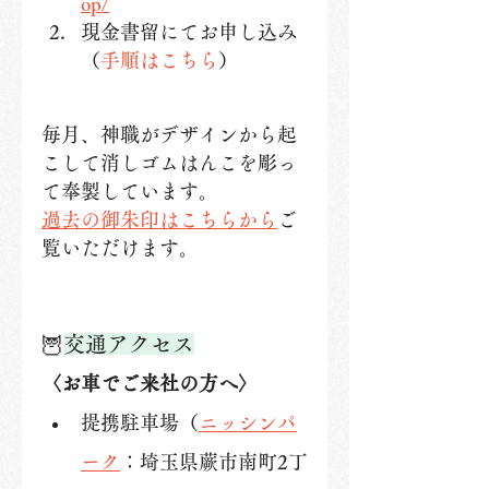
op/
現金書留にてお申し込み
（
手順はこちら
）
毎月、神職がデザインから起
こして消しゴムはんこを彫っ
て奉製しています。
過去の御朱印はこちらから
ご
覧いただけます。
🦉
交通アクセス
〈お車でご来社の方へ〉
提携駐車場（
ニッシンパ
ーク
：埼玉県蕨市南町2丁