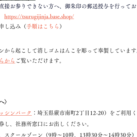
直接お参りできない方へ、御朱印の郵送授与を行ってお
　
https://tsurugijinja.base.shop/
申し込み（
手順はこちら
）
ンから起こして消しゴムはんこを彫って奉製しています
らから
ご覧いただけます。
へ〉
ッシンパーク
：埼玉県蕨市南町2丁目12-20）をご利用
券し、社務所窓口にお出しください。
スクールゾーン（9時～10時、13時30分～14時30分