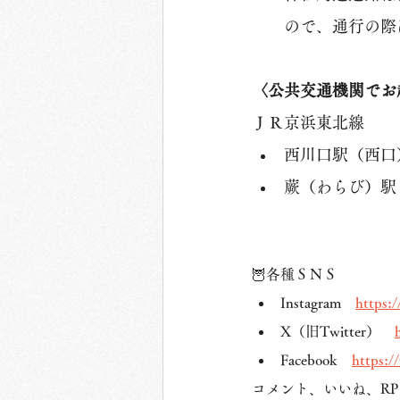
ので、通行の際
〈公共交通機関でお
ＪＲ京浜東北線
西川口駅（西口）
蕨（わらび）駅（
🦉各種ＳＮＳ
Instagram　
https:
X（旧Twitter）　
Facebook　
https:/
コメント、いいね、R