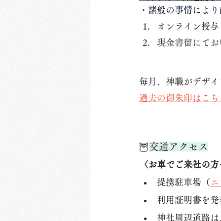
・
諸般の事情により
オンライン授与
現金書留にてお
毎月、神職がデザイ
過去の御朱印はこち
🦉
交通アクセス
〈お車でご来社の方
提携駐車場（
ニ
利用証明書を発
神社周辺道路は、