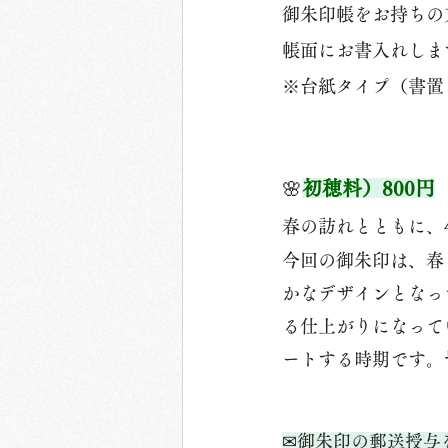
御朱印帳をお持ちの
帳面にお書入れしま
※台紙タイプ（書置
🌸
初穂料）800円
春の訪れとともに、
今回の御朱印は、春
かなデザインとなっ
る仕上がりになって
ートする時期です。
✉御朱印の郵送授与