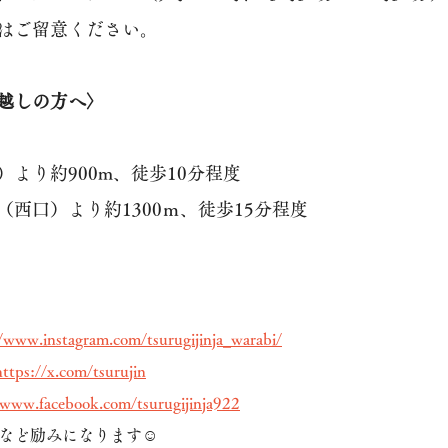
はご留意ください。
越しの方へ〉
より約900m、徒歩10分程度
西口）より約1300ｍ、徒歩15分程度
//www.instagram.com/tsurugijinja_warabi/
https://x.com/tsurujin
/www.facebook.com/tsurugijinja922
Pなど励みになります☺