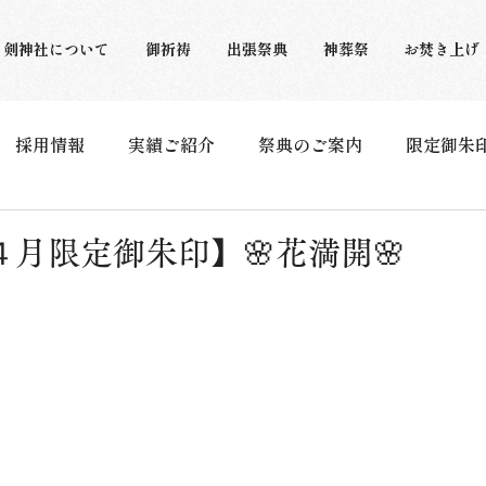
剣神社について
御祈祷
出張祭典
神葬祭
お焚き上げ
採用情報
実績ご紹介
祭典のご案内
限定御朱
月限定御朱印】🌸花満開🌸