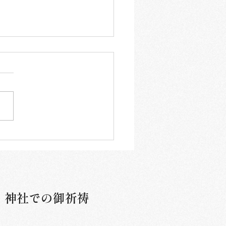
和8年6月限定御朱印のお
せ】
​神社での御祈祷