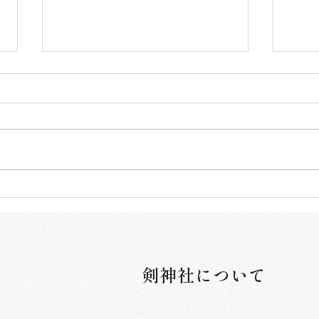
【令和8年7月限定御朱印のお
【令
知らせ】
知ら
剣神社について