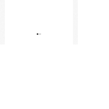
コメント
新年初詣のご案内
七五三ご祈願承っ
この投稿へのコメントは利
おります
用できなくなりました。詳
細はサイト所有者にお問い
合わせください。