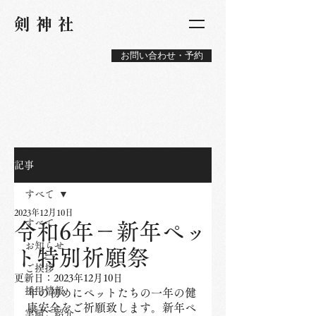
​剣神社
お問い合わせ・予約
記事
すべて
2023年12月10日
すべて
令和6年－新年ペッ
お知らせ
ト特別祈願祭
ご挨拶
更新日：
2023年12月10日
採用情報
年の初めにペットたちの一年の健
康安全をご祈願致します。新年ペ
実績ご紹介