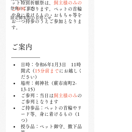
ット特別祈願祭は、
飼主様のみの
祭典のご案内
ご参列
となります。ペットの首輪
や身に着けるもの・おもちゃ等を
限定御朱印のお知らせ
お一つ持参のうえご参加となりま
す。
ご案内
日時：令和6年1月3日　11時
開式（
15分前まで
にお越しく
ださい）
場所：剣神社（蕨市南町2-
13-15）
ご参列：当日は
飼主様のみ
の
ご参列となります
ご持参品：ペットの首輪やリ
ード等、身に着けるもの（1
つ）
授与品：ペット御守、撤下品