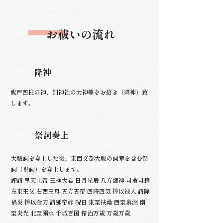
お祓いの流れ
降神
01
祓戸四柱の神、剣神社の大神等をお招き（降神）致
します。
祭詞奏上
02
大祓詞を奏上した後、東西文部大祓の詞章を含む祭
詞（祝詞）を奏上します。
謹請 皇天上帝 三極大君 日月星辰 八方諸神 司命司籍
左東王父 右西王母 五方五帝 四時四気 捧以禄人 請除
禍災 捧以金刀 請延帝祚 呪日 東至扶桑 西至虞淵 南
至炎光 北至溺水 千城百国 精治万歳 万歳万歳