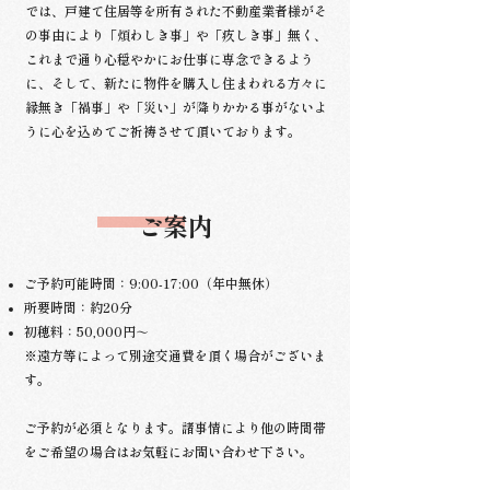
では、戸建て住居等を所有された不動産業者様がそ
の事由により「煩わしき事」や「疚しき事」無く、
これまで通り心穏やかにお仕事に専念できるよう
に、そして、新たに物件を購入し住まわれる方々に
縁無き「禍事」や「災い」が降りかかる事がないよ
うに心を込めてご祈祷させて頂いております。
​ご案内
ご予約可能時間：
9:00-17:00（年中無休）
所要時間：
約20分
初穂料：
50,000円～
※遠方等によって別途交通費を頂く場合がございま
す。
ご予約が必須となります。諸事情により他の時間帯
をご希望の場合はお気軽にお問い合わせ下さい。