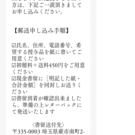
方は、下記ご一読頂きまして
お申し込みください。
【郵送申し込み手順】
☑氏名、住所、電話番号、希
望する授与品を紙に書いてご
用意ください
☑初穂料＋送料450円をご用意
ください
☑現金書留に［明記した紙・
合計金額］を同封しお送りく
ださい
☑書留到着が確認出来ました
ら、準備の上レターパックに
て発送いたします
〈書留送付先〉
〒335-0003 埼玉県蕨市南町2-