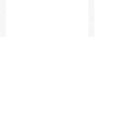
コメント
【令和8年1月限定御
令和8年新年特別
この投稿へのコメントは利
朱印のお知らせ】
のご案内
用できなくなりました。詳