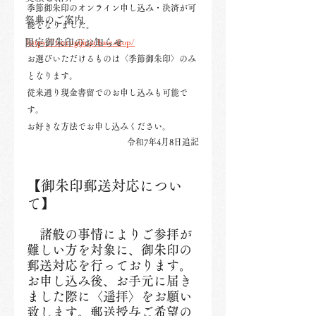
季節御朱印のオンライン申し込み・決済が可
祭典のご案内
能となりました。
限定御朱印のお知らせ
https://tsurugijinja.base.shop/
お選びいただけるものは〈季節御朱印〉のみ
となります。
従来通り現金書留でのお申し込みも可能で
す。
お好きな方法でお申し込みください。
令和7年4月8日追記
【御朱印郵送対応につい
て】
　諸般の事情によりご参拝が
難しい方を対象に、御朱印の
郵送対応を行っております。
お申し込み後、お手元に届き
ました際に〈遥拝〉をお願い
致します。郵送授与ご希望の