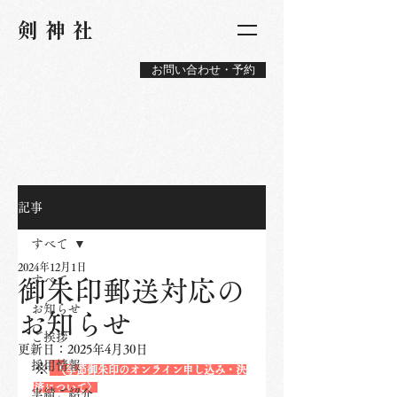
​剣神社
お問い合わせ・予約
記事
すべて
2024年12月1日
すべて
御朱印郵送対応の
お知らせ
お知らせ
ご挨拶
更新日：
2025年4月30日
採用情報
※
〈
季節御朱印のオンライン申し込み・決
済について〉
実績ご紹介